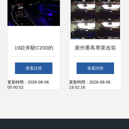
特的氛圍投影燈功
能
19款奔馳C200的
廣州番禺專業改裝
豪華蛻變 升級原廠
本田飛度升級
查看詳情
查看詳情
環視360、64色氛
CarPlay與氛圍
更新時間：2026-08-06
更新時間：2026-08-06
05:00:02
19:52:16
圍燈、旋轉高音與
燈，點亮科技與個
氛圍投影燈
性座艙