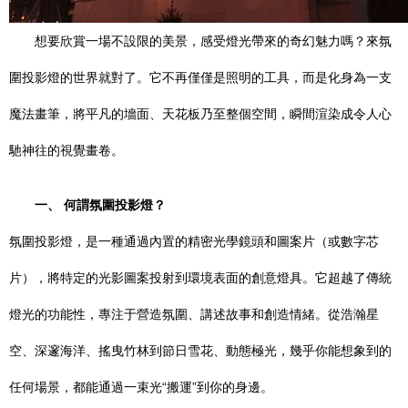
想要欣賞一場不設限的美景，感受燈光帶來的奇幻魅力嗎？來氛
圍投影燈的世界就對了。它不再僅僅是照明的工具，而是化身為一支
魔法畫筆，將平凡的墻面、天花板乃至整個空間，瞬間渲染成令人心
馳神往的視覺畫卷。
一、 何謂氛圍投影燈？
氛圍投影燈，是一種通過內置的精密光學鏡頭和圖案片（或數字芯
片），將特定的光影圖案投射到環境表面的創意燈具。它超越了傳統
燈光的功能性，專注于營造氛圍、講述故事和創造情緒。從浩瀚星
空、深邃海洋、搖曳竹林到節日雪花、動態極光，幾乎你能想象到的
任何場景，都能通過一束光“搬運”到你的身邊。