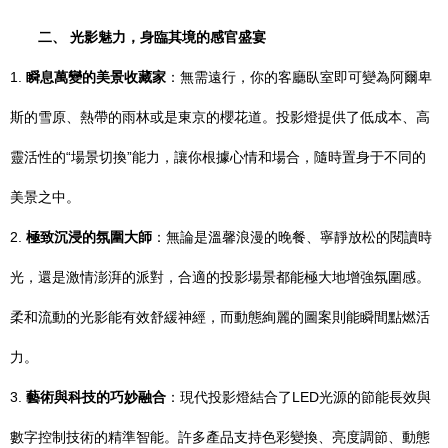
二、 光影魅力，身臨其境的感官盛宴
1.
瞬息萬變的美景收藏家
：無需遠行，你的客廳臥室即可變為阿爾卑
斯的雪原、熱帶的雨林或是東京的櫻花道。投影燈提供了低成本、高
靈活性的“場景切換”能力，讓你根據心情和場合，隨時置身于不同的
美景之中。
2.
極致沉浸的氛圍大師
：無論是溫馨浪漫的晚餐、寧靜放松的閱讀時
光，還是激情澎湃的派對，合適的投影場景都能極大地增強氛圍感。
柔和流動的光影能有效舒緩神經，而動態絢麗的圖案則能瞬間點燃活
力。
3.
藝術與科技的巧妙融合
：現代投影燈結合了LED光源的節能長效與
數字控制技術的精準智能。許多產品支持色彩變換、亮度調節、動態