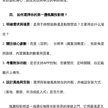
幫助放松身心，創造冥想與專注的寧靜環境。
四、 如何選擇你的第一盞氛圍投影燈？
1.
明確需求與場景
：是用于靜態裝飾還是動態營造？主要用在什么場
合？
2.
關注核心參數
：亮度（流明）、分辨率（圖案清晰度）、投影角度
與面積、內置圖案的數量與質量。
3.
考量附加功能
：是否支持APP控制、音樂聲控、定時開關、自定義
圖片上傳等。
4.
設計風格與安裝
：選擇與裝修風格契合的外觀，并確認安裝方式
（落地、臺面、吊頂或嵌入式）是否方便。
氛圍投影燈是一扇通往無限光影美景的便捷之門。它用最溫柔又