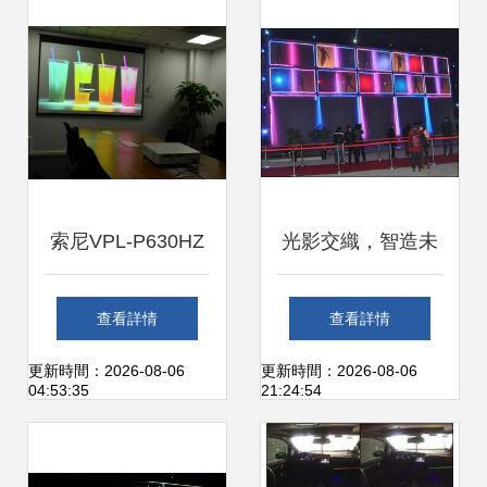
KU12000
索尼VPL-P630HZ
光影交織，智造未
投影評測 3LCD色
來 虛擬燈光投影助
查看詳情
查看詳情
彩與高亮激光的完
力挖機新品震撼亮
更新時間：2026-08-06
更新時間：2026-08-06
04:53:35
21:24:54
美融合，兼評其獨
相