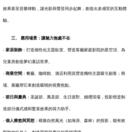
效果甚至音樂律動，讓光影與聲音同步起舞，創造出多感官的互動體
驗。
三、 應用場景：讓魅力無處不在
-
家居裝飾
：打造個性化主題臥室、營造客廳家庭影院的星空頂、為
兒童房創造夢幻童話世界。
-
商業空間
：餐廳、咖啡館、酒店利用其營造獨特主題吸引顧客；商
場、展廳用它來創造吸睛的視覺焦點。
-
節日與慶典
：圣誕節、萬圣節、生日派對、婚禮現場，投影燈是制
造節日儀式感和驚喜效果的得力助手。
-
個人療愈與冥想
：模擬自然風光（如海浪、森林）的投影，能有效